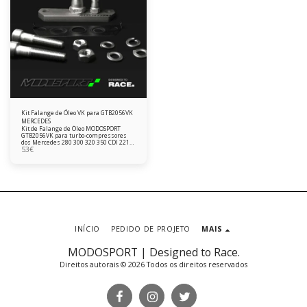
Kit Falange de Óleo VK para GTB2056VK
MERCEDES
Kit de Falange de Óleo MODOSPORT
GTB2056VK para turbo-compressores
dos Mercedes 280 300 320 350 CDI 221cv
53
€
224cv 225cv 231cv 236cv 237cv.
INÍCIO
PEDIDO DE PROJETO
MAIS
MODOSPORT | Designed to Race.
Direitos autorais © 2026 Todos os direitos reservados